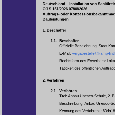
Deutschland – Installation von Sanitäre
OJ S 151/2026 07/08/2026
Auftrags- oder Konzessionsbekanntma
Bauleistungen
1.
Beschaffer
1.1.
Beschaffer
Offizielle Bezeichnung
:
Stadt Kam
E-Mail
:
vergabestelle@kamp-lintf
Rechtsform des Erwerbers
:
Loka
Tätigkeit des öffentlichen Auftra
2.
Verfahren
2.1.
Verfahren
Titel
:
Anbau Unesco-Schule, 2. BA
Beschreibung
:
Anbau Unesco-Schu
Kennung des Verfahrens
:
63da18