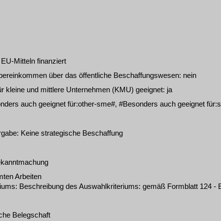
EU-Mitteln finanziert
 Übereinkommen über das öffentliche Beschaffungswesen
:
nein
ür kleine und mittlere Unternehmen (KMU) geeignet
:
ja
ders auch geeignet für:other-sme#, #Besonders auch geeignet für:s
ergabe
:
Keine strategische Beschaffung
kanntmachung
ten Arbeiten
riums
:
Beschreibung des Auswahlkriteriums: gemäß Formblatt 124 - E
iche Belegschaft