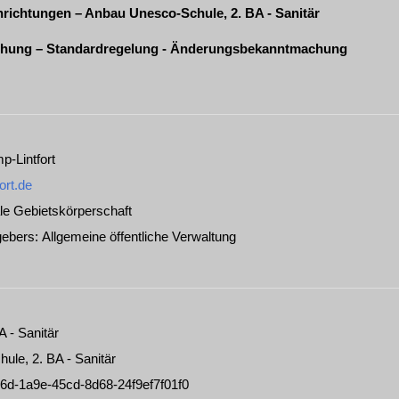
inrichtungen – Anbau Unesco-Schule, 2. BA - Sanitär
chung – Standardregelung - Änderungsbekanntmachung
p-Lintfort
ort.de
le Gebietskörperschaft
ggebers
:
Allgemeine öffentliche Verwaltung
 - Sanitär
le, 2. BA - Sanitär
6d-1a9e-45cd-8d68-24f9ef7f01f0