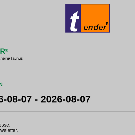
ER
®
kheim/Taunus
N
-08-07 - 2026-08-07
esse.
wsletter.