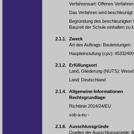
Verfahrensart
:
Offenes Verfahren
Das Verfahren wird beschleunigt
Begründung des beschleunigten 
Bauzeit der Schule einhalten zu 
2.1.1.
Zweck
Art des Auftrags
:
Bauleistungen
Haupteinstufung
(
cpv
):
45332400
2.1.2.
Erfüllungsort
Land, Gliederung (NUTS)
:
Wesel
Land
:
Deutschland
2.1.4.
Allgemeine Informationen
Rechtsgrundlage
:
Richtlinie 2014/24/EU
vob-a-eu
-
2.1.6.
Ausschlussgründe
Quellen der Ausschlussgründe
:
B