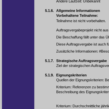
Andere Laufzeit
:
Unbekannt
5.1.6.
Allgemeine Informationen
Vorbehaltene Teilnahme
:
Teilnahme ist nicht vorbehalten.
Auftragsvergabeprojekt nicht aus 
Die Beschaffung fällt unter das
Diese Auftragsvergabe ist auch f
Zusätzliche Informationen
:
#Beson
5.1.7.
Strategische Auftragsvergabe
Ziel der strategischen Auftragsv
5.1.9.
Eignungskriterien
Quellen der Eignungskriterien
:
Be
Kriterium
:
Referenzen zu bestimm
Beschreibung des Eignungskrite
Kriterium
:
Durchschnittliche jährl