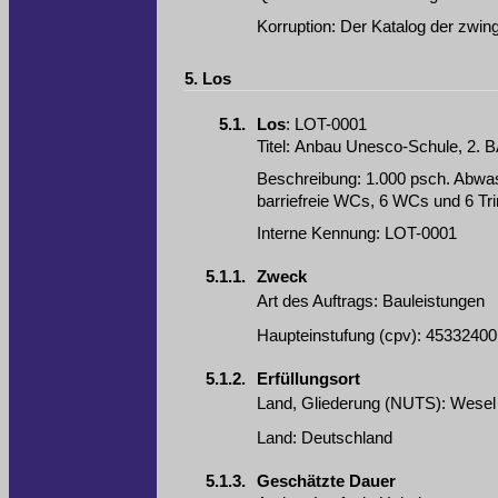
Korruption
:
Der Katalog der zwi
5.
Los
5.1.
Los
:
LOT-0001
Titel
:
Anbau Unesco-Schule, 2. BA
Beschreibung
:
1.000 psch. Abwa
barriefreie WCs, 6 WCs und 6 Tr
Interne Kennung
:
LOT-0001
5.1.1.
Zweck
Art des Auftrags
:
Bauleistungen
Haupteinstufung
(
cpv
):
45332400
5.1.2.
Erfüllungsort
Land, Gliederung (NUTS)
:
Wesel
Land
:
Deutschland
5.1.3.
Geschätzte Dauer