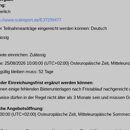
ung
:
erlich
s://www.subreport.de/E37299477
r Teilnahmeanträge eingereicht werden können
:
Deutsch
ässig
ote einreichen
:
Zulässig
te
:
25/08/2026
10:00:00 (UTC+02:00) Osteuropäische Zeit, Mitteleu
gültig bleiben muss
:
52
Tage
 der Einreichungsfrist ergänzt werden können
:
n einige fehlenden Bieterunterlagen nach Fristablauf nachgereicht
ise dürfen in der Regel nicht älter als 3 Monate sein und müssen Gü
liche Angebotsöffnung
:
00:00 (UTC+02:00) Osteuropäische Zeit, Mitteleuropäische Sommerz