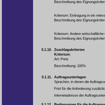
Beschreibung des Eignungskrite
Kriterium
:
Eintragung in ein relev
Beschreibung des Eignungskrite
Kriterium
:
Andere wirtschaftliche 
Beschreibung des Eignungskrite
5.1.10.
Zuschlagskriterien
Kriterium
:
Art
:
Preis
Beschreibung
:
100%
5.1.11.
Auftragsunterlagen
Sprachen, in denen die Auftragsunt
Frist für die Anforderung zusätzl
Internetadresse der Auftragsunte
5.1.12.
Bedingungen für die Auftrags