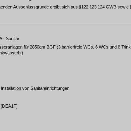
ngenden Ausschlussgründe ergibt sich aus §122,123,124 GWB sowie
 - Sanitär
sseranlagen für 2850qm BGF (3 barrierfreie WCs, 6 WCs und 6 Trin
inkwasserb.)
Installation von Sanitäreinrichtungen
(
DEA1F
)