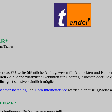
ER
®
im/Taunus
ber das EU-weite öffentliche Auftragswesen für Architekten und Berat
isen
- d.h. ohne zusätzliche Gebühren für Übertragunskosten oder Dok
altung
ist selbstverständlich möglich.
nehmensberatung
und
Horn Internetservice
werden hier auszugsweise ak
RUFBAR?
sschreibungen für Sie zusammengestellt: