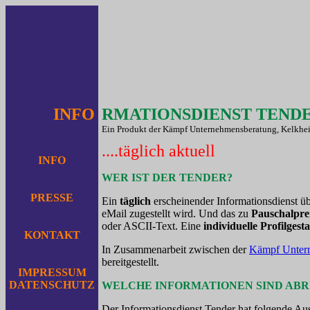
INFO
RMATIONSDIENST TEND
Ein Produkt der Kämpf Unternehmensberatung, Kelkhe
....täglich aktuell
INFO
WER IST DER TENDER?
PRESSE
Ein
täglich
erscheinender Informationsdienst ü
eMail zugestellt wird. Und das zu
Pauschalpre
oder ASCII-Text. Eine
individuelle Profilgest
KONTAKT
In Zusammenarbeit zwischen der
Kämpf Unter
bereitgestellt.
IMPRESSUM
DATENSCHUTZ
WELCHE INFORMATIONEN SIND AB
Der Informationsdienst Tender hat folgende Au